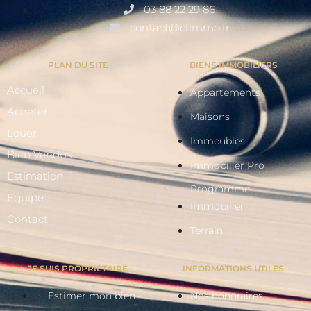
03 88 22 29 86
contact@cfimmo.fr
PLAN DU SITE
BIENS IMMOBILIERS
Accueil
Appartements
Acheter
Maisons
Louer
Immeubles
Bien Vendus
Immobilier Pro
Estimation
Programme
Equipe
Immobilier
Contact
Terrain
JE SUIS PROPRIÉTAIRE
INFORMATIONS UTILES
Estimer mon bien
Nos honoraires