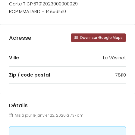
Carte T CPI67012023000000029
RCP MMA IARD – 148561510
Adresse
Ouvrir sur Google Maps
Ville
Le Vésinet
Zip / code postal
78110
Détails
Mis à jour le janvier 22, 2026 à 7:37 am