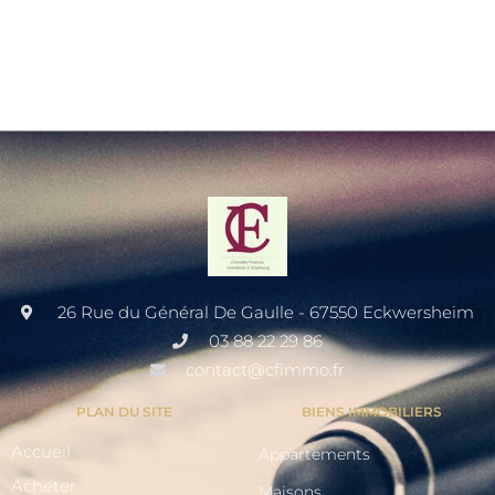
26 Rue du Général De Gaulle - 67550 Eckwersheim
03 88 22 29 86
contact@cfimmo.fr
PLAN DU SITE
BIENS IMMOBILIERS
Accueil
Appartements
Acheter
Maisons