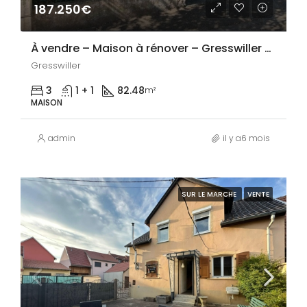
187.250€
À vendre – Maison à rénover – Gresswiller (95 m²)
Gresswiller
3
1 + 1
82.48
m²
MAISON
admin
il y a6 mois
SUR LE MARCHE
VENTE