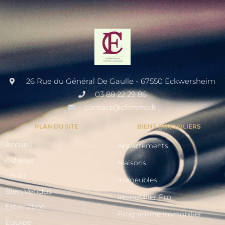
26 Rue du Général De Gaulle - 67550 Eckwersheim
03 88 22 29 86
contact@cfimmo.fr
PLAN DU SITE
BIENS IMMOBILIERS
Accueil
Appartements
Acheter
Maisons
Louer
Immeubles
Bien Vendus
Immobilier Pro
Estimation
Programme Immobilier
Equipe