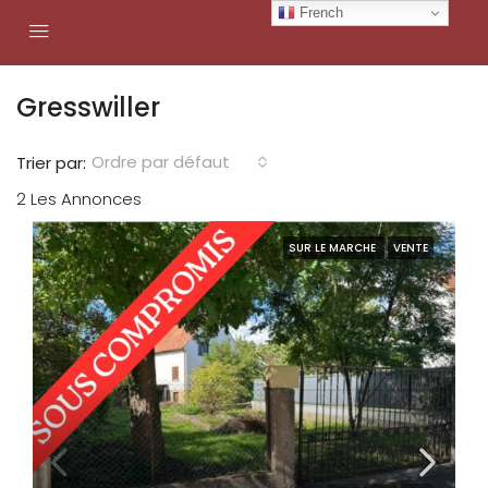
French
Gresswiller
Ordre par défaut
Trier par:
2 Les Annonces
SUR LE MARCHE
VENTE