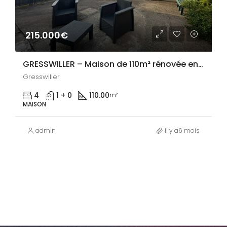
215.000€
GRESSWILLER – Maison de 110m² rénovée en 2024
Gresswiller
4
1 + 0
110.00
m²
MAISON
admin
il y a6 mois