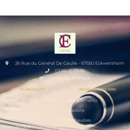
26 Rue du Général De Gaulle - 67550 Eckwersheim
03 88 22 29 86
contact@cfimmo.fr
PLAN DU SITE
BIENS IMMOBILIERS
Accueil
Appartements
Acheter
Maisons
Louer
Immeubles
Bien Vendus