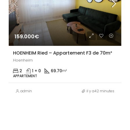
159.000€
HOENHEIM Ried – Appartement F3 de 70m²
Hoenheim
2
1 + 0
69.70
m²
APPARTEMENT
admin
il y a42 minutes