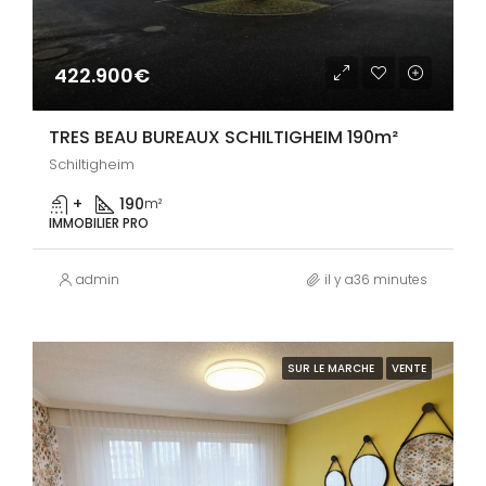
422.900€
TRES BEAU BUREAUX SCHILTIGHEIM 190m²
Schiltigheim
+
190
m²
IMMOBILIER PRO
admin
il y a36 minutes
SUR LE MARCHE
VENTE