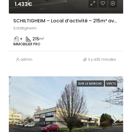
1.433€
SCHILTIGHEIM – Local d’activité – 215m² avec porte sectionnelle
Schiltigheim
+
215
m²
IMMOBILIER PRO
admin
il y a35 minutes
SUR LE MARCHE
VENTE