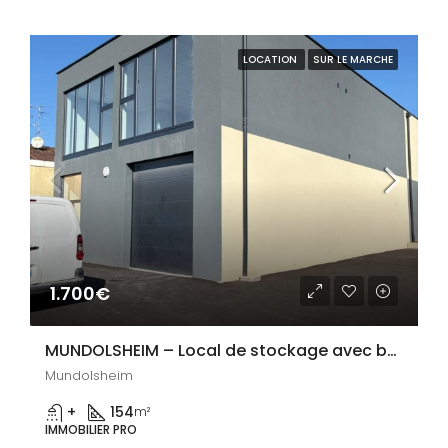
LOCATION
SUR LE MARCHE
1.700€
MUNDOLSHEIM – Local de stockage avec bureau neuf – 154 m²
Mundolsheim
+
154
m²
IMMOBILIER PRO