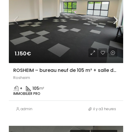
1.150€
ROSHEIM – bureau neuf de 105 m² + salle de détente à partager
Rosheim
+
105
m²
IMMOBILIER PRO
admin
il y a3 heures