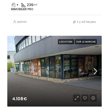
+
236
m²
IMMOBILIER PRO
admin
il y a3 heures
LOCATION
SUR LE MARCHE
4.108€