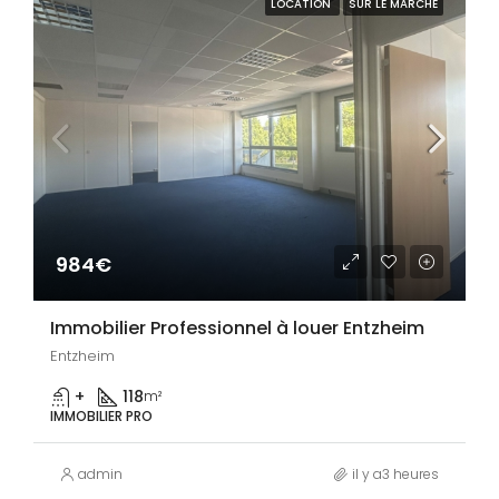
LOCATION
SUR LE MARCHE
984€
Immobilier Professionnel à louer Entzheim
Entzheim
+
118
m²
IMMOBILIER PRO
admin
il y a3 heures