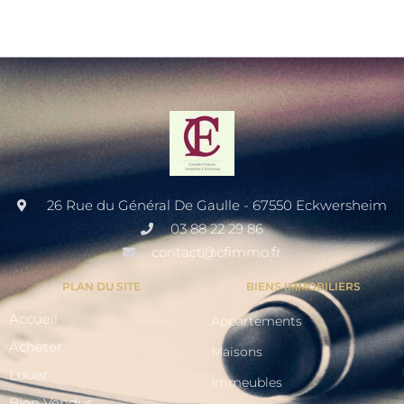
26 Rue du Général De Gaulle - 67550 Eckwersheim
03 88 22 29 86
contact@cfimmo.fr
PLAN DU SITE
BIENS IMMOBILIERS
Accueil
Appartements
Acheter
Maisons
Louer
Immeubles
Bien Vendus