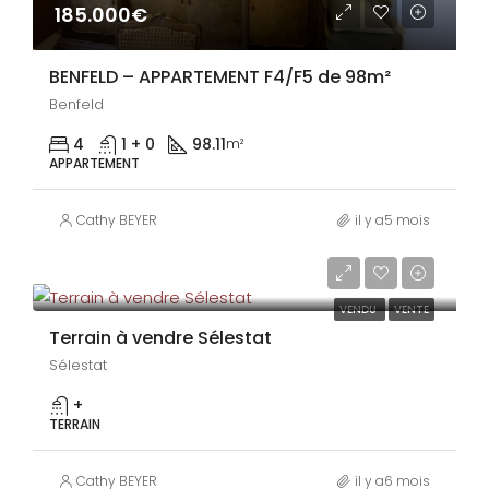
185.000€
BENFELD – APPARTEMENT F4/F5 de 98m²
Benfeld
4
1 + 0
98.11
m²
APPARTEMENT
Cathy BEYER
il y a5 mois
185.000€
VENDU
VENTE
Terrain à vendre Sélestat
Sélestat
+
TERRAIN
Cathy BEYER
il y a6 mois