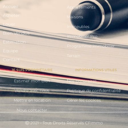
Accueil
Appartements
Acheter
Maisons
Louer
Immeubles
Bien Vendus
Immobilier Pro
Estimation
Programme Immobilier
Equipe
Terrain
Contact
JE SUIS PROPRIÉTAIRE
INFORMATIONS UTILES
Estimer mon bien
Nos honoraires
Vendre avec nous
Politique de confidentialité
Mettre en location
Gérer les cookies
Nous contacter
Ⓒ 2021 - Tous Droits Réservés CFimmo