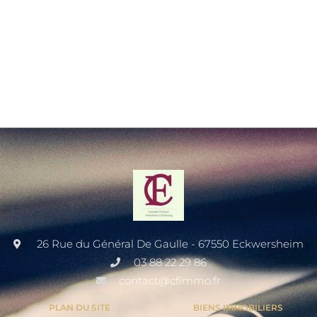
26 Rue du Général De Gaulle - 67550 Eckwersheim
03 88 22 29 86
contact@cfimmo.fr
PLAN DU SITE
BIENS IMMOBILIERS