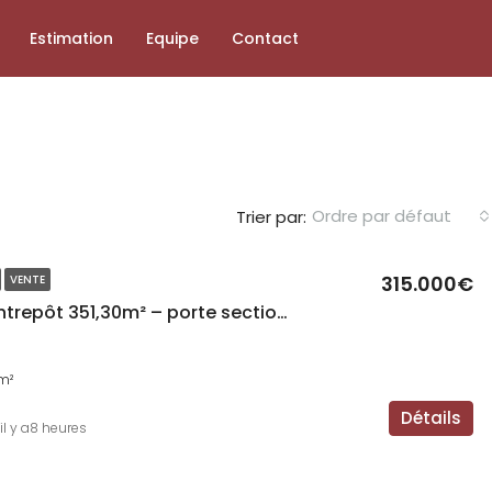
Estimation
Equipe
Contact
Ordre par défaut
Trier par:
315.000€
VENTE
MUTZIG – Entrepôt 351,30m² – porte sectionnelle motorisée
m²
Détails
il y a8 heures