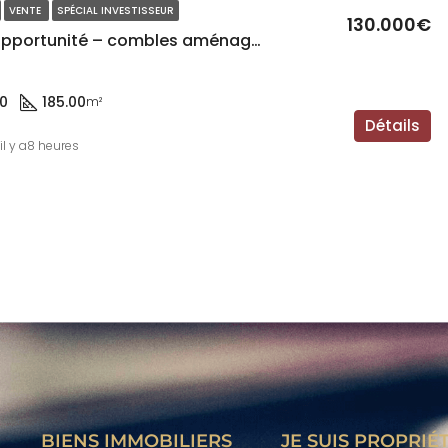
VENTE
SPÉCIAL INVESTISSEUR
130.000€
MUTZIG – Opportunité – combles aménageables – 285m² au sol
 0
185.00
m²
Détails
il y a8 heures
BIENS IMMOBILIERS
JE SUIS PROPRIÉ