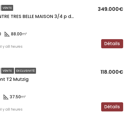
349.000€
VENTE
MUTZIG CENTRE TRES BELLE MAISON 3/4 p de 90m² 2019
0
88.00
m²
Détails
il y a8 heures
118.000€
VENTE
EXCLUSIVITÉ
t T2 Mutzig
37.50
m²
Détails
il y a8 heures